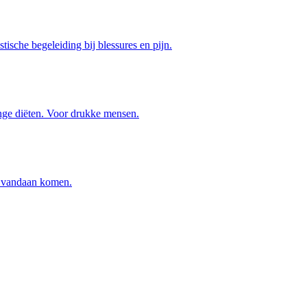
stische begeleiding bij blessures en pijn.
nge diëten. Voor drukke mensen.
n vandaan komen.