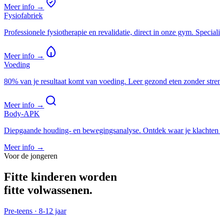
Meer info →
Fysiofabriek
Professionele fysiotherapie en revalidatie, direct in onze gym. Speciali
Meer info →
Voeding
80% van je resultaat komt van voeding. Leer gezond eten zonder stre
Meer info →
Body-APK
Diepgaande houding- en bewegingsanalyse. Ontdek waar je klachte
Meer info →
Voor de jongeren
Fitte kinderen worden
fitte volwassenen.
Pre-teens · 8-12 jaar