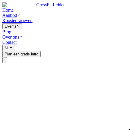
CrossFit Leiden
Home
Aanbod
Rooster
Tarieven
Events
Blog
Over ons
Contact
NL
Plan een gratis intro