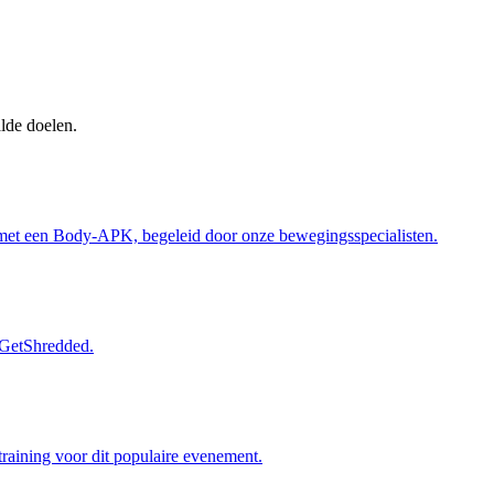
lde doelen.
rt met een Body-APK, begeleid door onze bewegingsspecialisten.
 GetShredded.
aining voor dit populaire evenement.