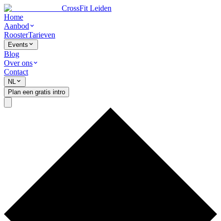
CrossFit Leiden
Home
Aanbod
Rooster
Tarieven
Events
Blog
Over ons
Contact
NL
Plan een gratis intro