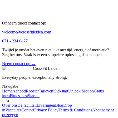
Of neem direct contact op:
welcome@crossfitleiden.com
071 - 234 0477
Twijfel je omdat het even niet lukt met tijd, energie of motivatie?
Zeg het ons. Vaak is er een simpelere oplossing dan stoppen.
Neem contact op →
CrossFit Leiden
Everyday people, exceptionally strong.
Navigatie
Home
Aanbod
Rooster
Tarieven
Kickstart
Unlock Motion
Gratis
intro
Fitness test
Starten
Info
Over ons
De faciliteit
Ervaringen
Blog
Drop-
in
Vacatures
Contact
Privacy Policy
Terms & Conditions
Abonnement
opzeggen