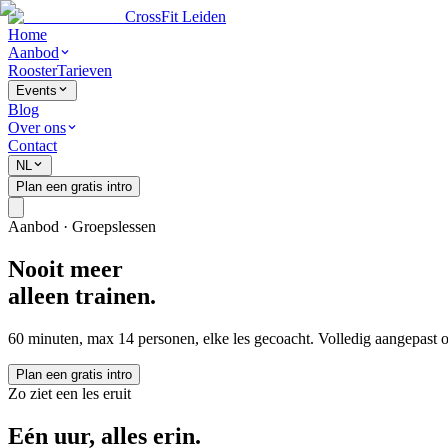
CrossFit Leiden
Home
Aanbod
Rooster
Tarieven
Events
Blog
Over ons
Contact
NL
Plan een gratis intro
Aanbod · Groepslessen
Nooit meer
alleen trainen.
60 minuten, max 14 personen, elke les gecoacht. Volledig aangepast op 
Plan een gratis intro
Zo ziet een les eruit
Eén uur, alles erin.