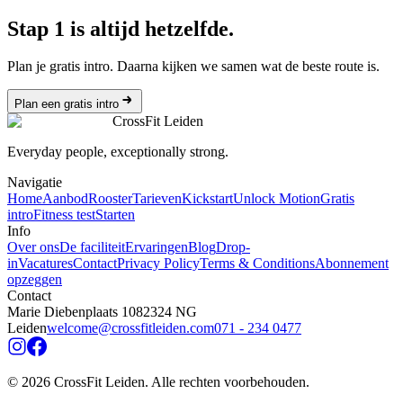
Stap 1 is altijd hetzelfde.
Plan je gratis intro. Daarna kijken we samen wat de beste route is.
Plan een gratis intro
CrossFit Leiden
Everyday people, exceptionally strong.
Navigatie
Home
Aanbod
Rooster
Tarieven
Kickstart
Unlock Motion
Gratis
intro
Fitness test
Starten
Info
Over ons
De faciliteit
Ervaringen
Blog
Drop-
in
Vacatures
Contact
Privacy Policy
Terms & Conditions
Abonnement
opzeggen
Contact
Marie Diebenplaats 108
2324 NG
Leiden
welcome@crossfitleiden.com
071 - 234 0477
©
2026
CrossFit Leiden.
Alle rechten voorbehouden
.