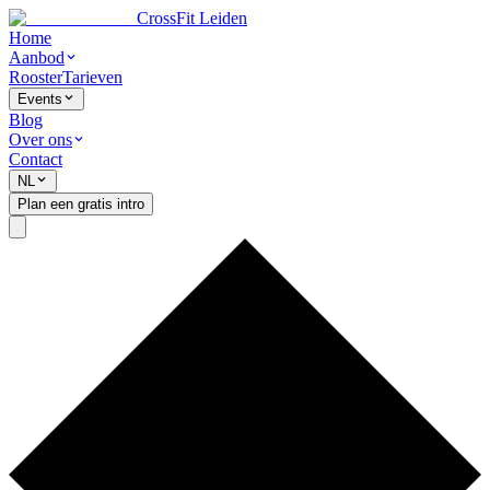
CrossFit Leiden
Home
Aanbod
Rooster
Tarieven
Events
Blog
Over ons
Contact
NL
Plan een gratis intro