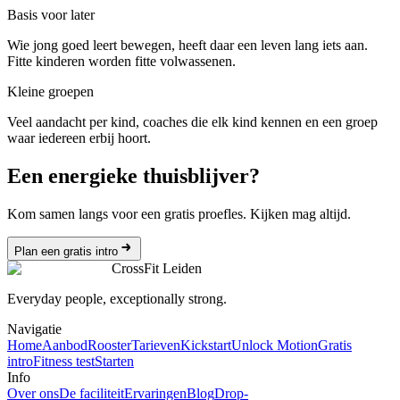
Basis voor later
Wie jong goed leert bewegen, heeft daar een leven lang iets aan.
Fitte kinderen worden fitte volwassenen.
Kleine groepen
Veel aandacht per kind, coaches die elk kind kennen en een groep
waar iedereen erbij hoort.
Een energieke thuisblijver?
Kom samen langs voor een gratis proefles. Kijken mag altijd.
Plan een gratis intro
CrossFit Leiden
Everyday people, exceptionally strong.
Navigatie
Home
Aanbod
Rooster
Tarieven
Kickstart
Unlock Motion
Gratis
intro
Fitness test
Starten
Info
Over ons
De faciliteit
Ervaringen
Blog
Drop-