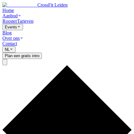
CrossFit Leiden
Home
Aanbod
Rooster
Tarieven
Events
Blog
Over ons
Contact
NL
Plan een gratis intro