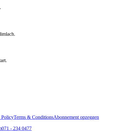
.
limlach.
art.
 Policy
Terms & Conditions
Abonnement opzeggen
m
071 - 234 0477