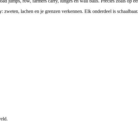
 broad jumps, row, farmers carry, lunges en wall balls. Precies zoals o
y: zweten, lachen en je grenzen verkennen. Elk onderdeel is schaalbaar
veld.