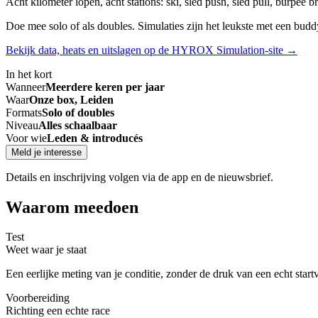
Acht kilometer lopen, acht stations: ski, sled push, sled pull, burpee
Doe mee solo of als doubles. Simulaties zijn het leukste met een budd
Bekijk data, heats en uitslagen op de HYROX Simulation-site
→
In het kort
Wanneer
Meerdere keren per jaar
Waar
Onze box, Leiden
Formats
Solo of doubles
Niveau
Alles schaalbaar
Voor wie
Leden & introducés
Meld je interesse
Details en inschrijving volgen via de app en de nieuwsbrief.
Waarom meedoen
Test
Weet waar je staat
Een eerlijke meting van je conditie, zonder de druk van een echt start
Voorbereiding
Richting een echte race