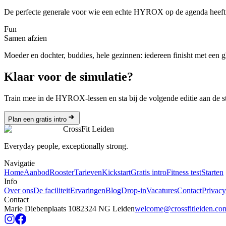
De perfecte generale voor wie een echte HYROX op de agenda heeft
Fun
Samen afzien
Moeder en dochter, buddies, hele gezinnen: iedereen finisht met een g
Klaar voor de simulatie?
Train mee in de HYROX-lessen en sta bij de volgende editie aan de st
Plan een gratis intro
CrossFit Leiden
Everyday people, exceptionally strong.
Navigatie
Home
Aanbod
Rooster
Tarieven
Kickstart
Gratis intro
Fitness test
Starten
Info
Over ons
De faciliteit
Ervaringen
Blog
Drop-in
Vacatures
Contact
Privacy
Contact
Marie Diebenplaats 108
2324 NG Leiden
welcome@crossfitleiden.co