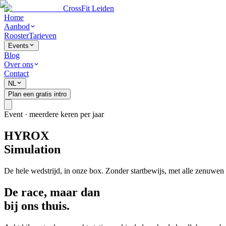
CrossFit Leiden
Home
Aanbod
Rooster
Tarieven
Events
Blog
Over ons
Contact
NL
Plan een gratis intro
Event · meerdere keren per jaar
HYROX
Simulation
De hele wedstrijd, in onze box. Zonder startbewijs, met alle zenuwen 
De race, maar dan
bij ons thuis.