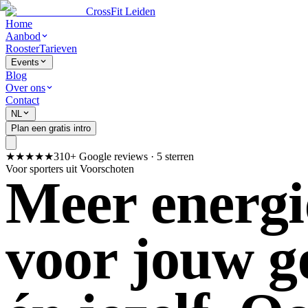
CrossFit Leiden
Home
Aanbod
Rooster
Tarieven
Events
Blog
Over ons
Contact
NL
Plan een gratis intro
★★★★★
310+ Google reviews · 5 sterren
Voor sporters uit Voorschoten
Meer energi
voor jouw g