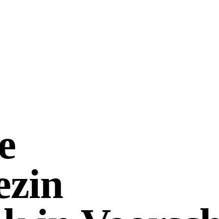
e
ezin