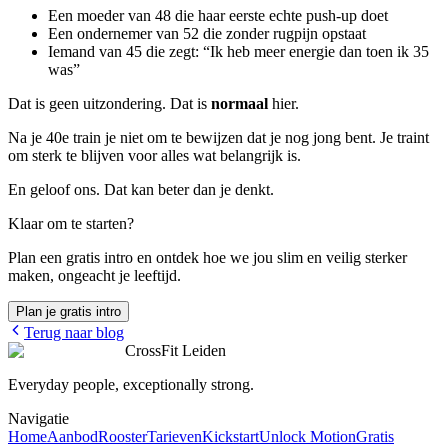
Een moeder van 48 die haar eerste echte push-up doet
Een ondernemer van 52 die zonder rugpijn opstaat
Iemand van 45 die zegt: “Ik heb meer energie dan toen ik 35
was”
Dat is geen uitzondering. Dat is
normaal
hier.
Na je 40e train je niet om te bewijzen dat je nog jong bent. Je traint
om sterk te blijven voor alles wat belangrijk is.
En geloof ons. Dat kan beter dan je denkt.
Klaar om te starten?
Plan een gratis intro en ontdek hoe we jou slim en veilig sterker
maken, ongeacht je leeftijd.
Plan je gratis intro
Terug naar blog
CrossFit Leiden
Everyday people, exceptionally strong.
Navigatie
Home
Aanbod
Rooster
Tarieven
Kickstart
Unlock Motion
Gratis