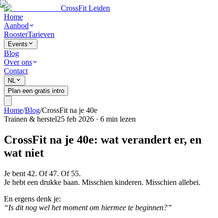
CrossFit Leiden
Home
Aanbod
Rooster
Tarieven
Events
Blog
Over ons
Contact
NL
Plan een gratis intro
Home
/
Blog
/
CrossFit na je 40e
Trainen & herstel
25 feb 2026
·
6
min lezen
CrossFit na je 40e: wat verandert er, en
wat niet
Je bent 42. Of 47. Of 55.
Je hebt een drukke baan. Misschien kinderen. Misschien allebei.
En ergens denk je:
“Is dit nog wel het moment om hiermee te beginnen?”