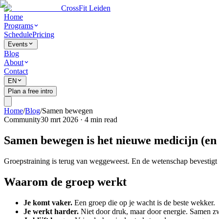
CrossFit Leiden
Home
Programs
Schedule
Pricing
Events
Blog
About
Contact
EN
Plan a free intro
Home
/
Blog
/
Samen bewegen
Community
30 mrt 2026
·
4
min read
Samen bewegen is het nieuwe medicijn (en w
Groepstraining is terug van weggeweest. En de wetenschap bevestigt wat
Waarom de groep werkt
Je komt vaker.
Een groep die op je wacht is de beste wekker.
Je werkt harder.
Niet door druk, maar door energie. Samen zwe