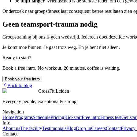
Je blijft langer.
Vriendschap is de sterkste reden om een gewoo
Onderzoek naar groepsfitness laat consequent betere resultaten zien o
Geen teamsport-trauma nodig
Groepstraining bij ons is geen wedstrijd. Iedereen doet dezelfde work
Je komt moe binnen. Je gaat trots weg. En je bent niet alleen.
Ready to start?
Book a free intro. No workout, 20 minutes, coffee is waiting.
Book your free intro
Back to blog
CrossFit Leiden
Everyday people, exceptionally strong.
Navigation
Home
Programs
Schedule
Pricing
Kickstart
Free intro
Fitness test
Get star
Info
About us
The facility
Testimonials
Blog
Drop-in
Careers
Contact
Privacy 
Contact