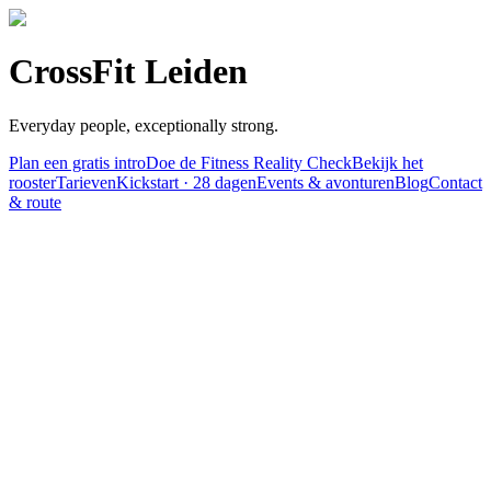
CrossFit Leiden
Everyday people, exceptionally strong.
Plan een gratis intro
Doe de Fitness Reality Check
Bekijk het
rooster
Tarieven
Kickstart · 28 dagen
Events & avonturen
Blog
Contact
& route